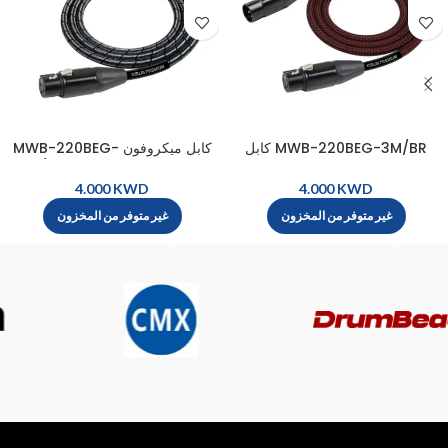
MWB-220BEG-3M/BR كابل
كابل ميكروفون MWB-220BEG-
ميكروفون كيرلين بريميوم بلس
3M/BM Kirlin Premium Plus
ميكروفون MWB-220BEG-
Kirlin، ذكر XLR - أنثى XLR (3 م) -
KWD
KWD
3M/BR، ذكر XLR - أنثى XLR (3 م)
أسود معدني
غير متوفر من المخزون
غير متوفر من المخزون
- أسود وأحمر