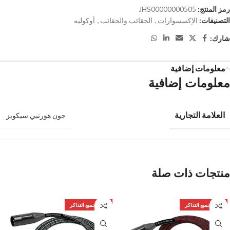
رمز المنتج:
JHS00000000505
التصنيفات:
الإكسسوارات
,
الحقائب والحقائب
,
أوكوليه
شارك:
معلومات إضافية
معلومات إضافية
العلامة التجارية
جون هورنبي سيكويز
منتجات ذات صلة
بيعت جميع التذاكر
بيعت جميع التذاكر